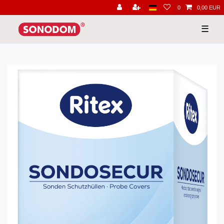
0
0,00 EUR
☰