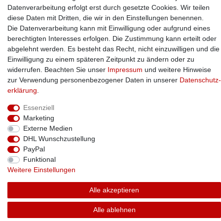
Kontakt
Datenverarbeitung erfolgt erst durch gesetzte Cookies. Wir teilen
Versand
diese Daten mit Dritten, die wir in den Einstellungen benennen.
Die Datenverarbeitung kann mit Einwilligung oder aufgrund eines
Vertrag widerrufen
berechtigten Interesses erfolgen. Die Zustimmung kann erteilt oder
abgelehnt werden. Es besteht das Recht, nicht einzuwilligen und die
Einwilligung zu einem späteren Zeitpunkt zu ändern oder zu
ikero GmbH
widerrufen. Beachten Sie unser
Impressum
und weitere Hinweise
Bahnhofstr. 46
zur Verwendung personenbezogener Daten in unserer
Daten­schutz­
14612 Falkensee | Deutschland
erklärung
.
Telefonische Unterstützung und Beratung unter:
Essenziell
Marketing
+49 (0)3322 / 28 67 280
Externe Medien
DHL Wunschzustellung
Mo-Fr, 09:00 - 15:00 Uhr
PayPal
Funktional
Weitere Einstellungen
Alle akzeptieren
Alle ablehnen